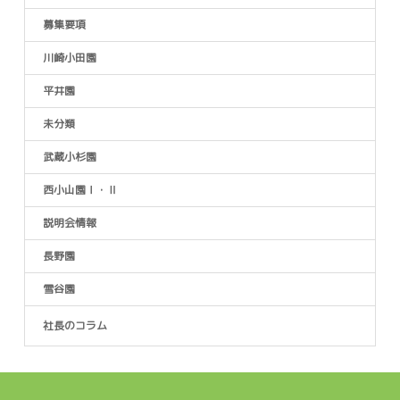
募集要項
川崎小田園
平井園
未分類
武蔵小杉園
西小山園Ⅰ・Ⅱ
説明会情報
長野園
雪谷園
社長のコラム