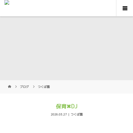
ブログ
つくば園
保育✖︎DJ
2026.03.27
つくば園