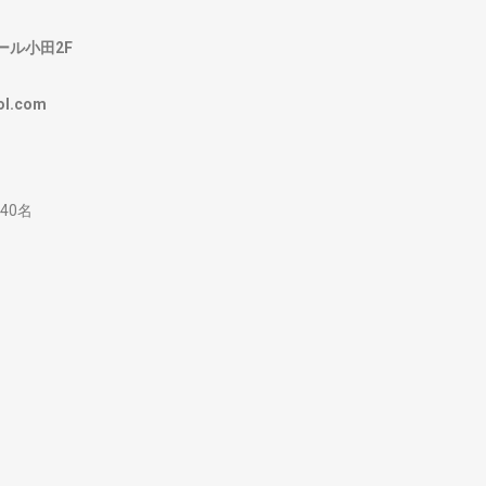
ール小田2F
ol.com
40名