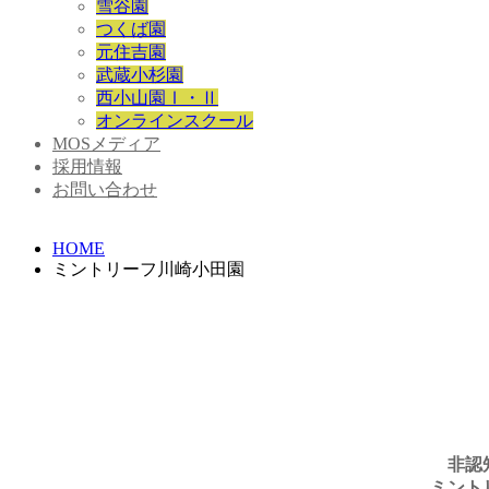
雪谷園
つくば園
元住吉園
武蔵小杉園
西小山園Ⅰ・Ⅱ
オンラインスクール
MOSメディア
採用情報
お問い合わせ
HOME
ミントリーフ川崎小田園
非認
ミント