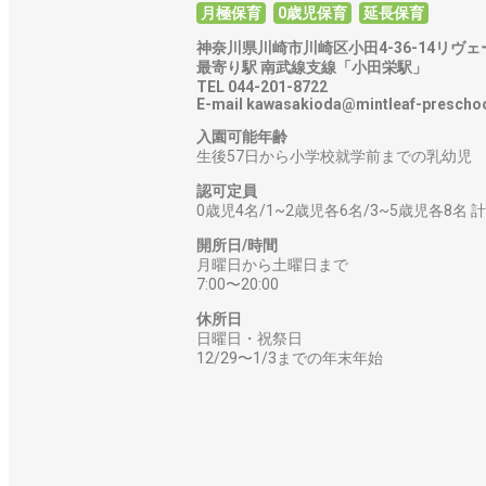
月極保育
0歳児保育
延長保育
神奈川県川崎市川崎区小田4-36-14リヴェ
最寄り駅
南武線支線「小田栄駅」
TEL 044-201-8722
E-mail kawasakioda@mintleaf-prescho
入園可能年齢
生後57日から小学校就学前までの乳幼児
認可定員
0歳児4名/1~2歳児各6名/3~5歳児各8名 計
開所日/時間
月曜日から土曜日まで
7:00〜20:00
休所日
日曜日・祝祭日
12/29〜1/3までの年末年始