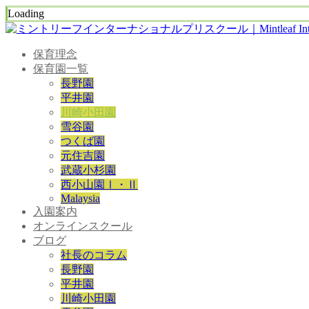
Loading
保育理念
保育園一覧
長野園
平井園
川崎小田園
雪谷園
つくば園
元住吉園
武蔵小杉園
西小山園Ⅰ・Ⅱ
Malaysia
入園案内
オンラインスクール
ブログ
社長のコラム
長野園
平井園
川崎小田園