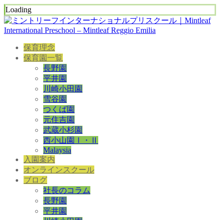
Loading
保育理念
保育園一覧
長野園
平井園
川崎小田園
雪谷園
つくば園
元住吉園
武蔵小杉園
西小山園Ⅰ・Ⅱ
Malaysia
入園案内
オンラインスクール
ブログ
社長のコラム
長野園
平井園