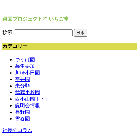
菜園プロジェクト🌱 いちご🍓
検索:
カテゴリー
つくば園
募集要項
川崎小田園
平井園
未分類
武蔵小杉園
西小山園Ⅰ・Ⅱ
説明会情報
長野園
雪谷園
社長のコラム