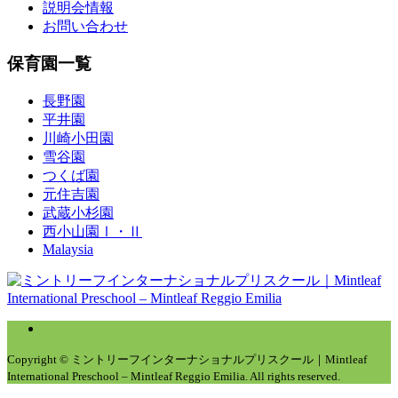
説明会情報
お問い合わせ
保育園一覧
長野園
平井園
川崎小田園
雪谷園
つくば園
元住吉園
武蔵小杉園
西小山園Ⅰ・Ⅱ
Malaysia
Copyright © ミントリーフインターナショナルプリスクール｜Mintleaf
International Preschool – Mintleaf Reggio Emilia. All rights reserved.