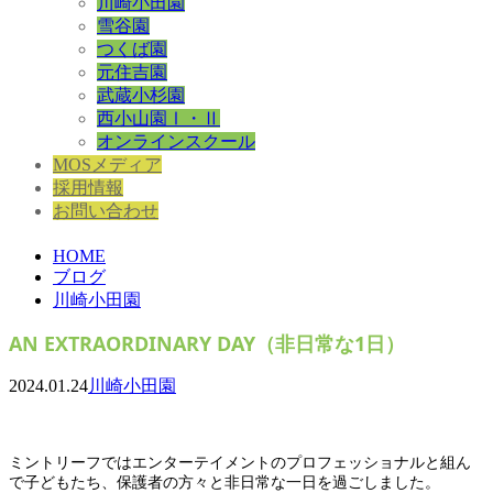
川崎小田園
雪谷園
つくば園
元住吉園
武蔵小杉園
西小山園Ⅰ・Ⅱ
オンラインスクール
MOSメディア
採用情報
お問い合わせ
HOME
ブログ
川崎小田園
AN EXTRAORDINARY DAY（非日常な1日）
2024.01.24
川崎小田園
ミントリーフではエンターテイメントのプロフェッショナルと組ん
で子どもたち、保護者の方々と非日常な一日を過ごしました。