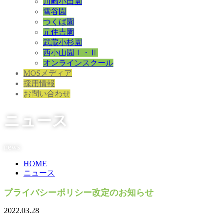
川崎小田園
雪谷園
つくば園
元住吉園
武蔵小杉園
西小山園Ⅰ・Ⅱ
オンラインスクール
MOSメディア
採用情報
お問い合わせ
ニュース
news
HOME
ニュース
プライバシーポリシー改定のお知らせ
2022.03.28