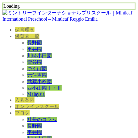
Loading
保育理念
保育園一覧
長野園
平井園
川崎小田園
雪谷園
つくば園
元住吉園
武蔵小杉園
西小山園Ⅰ・Ⅱ
Malaysia
入園案内
オンラインスクール
ブログ
社長のコラム
長野園
平井園