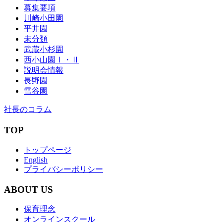
募集要項
川崎小田園
平井園
未分類
武蔵小杉園
西小山園Ⅰ・Ⅱ
説明会情報
長野園
雪谷園
社長のコラム
TOP
トップページ
English
プライバシーポリシー
ABOUT US
保育理念
オンラインスクール