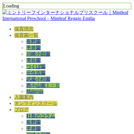
Loading
保育理念
保育園一覧
長野園
平井園
川崎小田園
雪谷園
つくば園
元住吉園
武蔵小杉園
西小山園Ⅰ・Ⅱ
Malaysia
入園案内
オンラインスクール
ブログ
社長のコラム
長野園
平井園