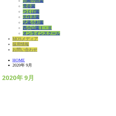
川崎小田園
雪谷園
つくば園
元住吉園
武蔵小杉園
西小山園Ⅰ・Ⅱ
オンラインスクール
MOSメディア
採用情報
お問い合わせ
HOME
2020年 9月
2020年 9月
Let’s meet our...
2020.09.23