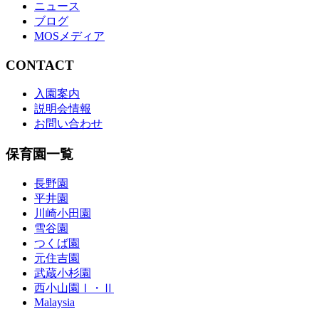
ニュース
ブログ
MOSメディア
CONTACT
入園案内
説明会情報
お問い合わせ
保育園一覧
長野園
平井園
川崎小田園
雪谷園
つくば園
元住吉園
武蔵小杉園
西小山園Ⅰ・Ⅱ
Malaysia