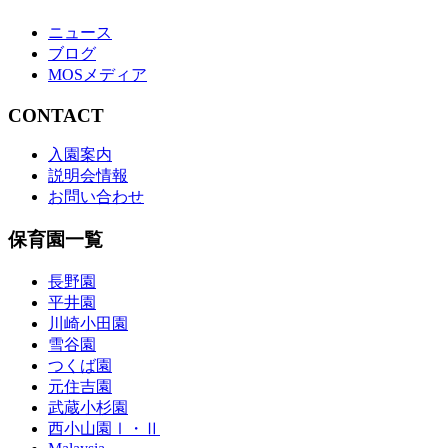
ニュース
ブログ
MOSメディア
CONTACT
入園案内
説明会情報
お問い合わせ
保育園一覧
長野園
平井園
川崎小田園
雪谷園
つくば園
元住吉園
武蔵小杉園
西小山園Ⅰ・Ⅱ