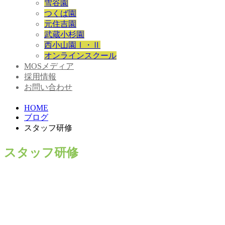
雪谷園
つくば園
元住吉園
武蔵小杉園
西小山園Ⅰ・Ⅱ
オンラインスクール
MOSメディア
採用情報
お問い合わせ
HOME
ブログ
スタッフ研修
スタッフ研修
外国人スタッフ向け集合研修✒️