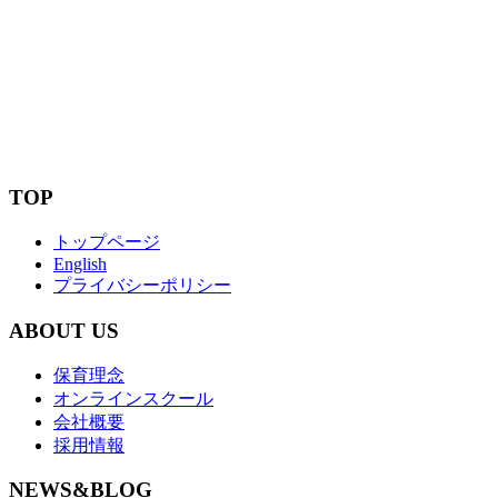
2025.06.18
つくば園
つくば園勉強会
2025.05.20
つくば園
TOP
トップページ
English
プライバシーポリシー
ABOUT US
保育理念
オンラインスクール
会社概要
採用情報
NEWS&BLOG