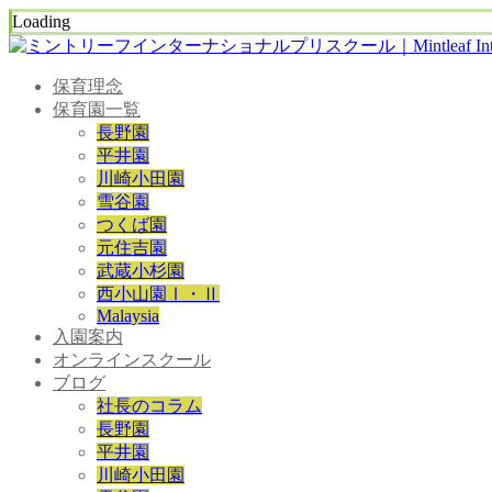
Loading
保育理念
保育園一覧
長野園
平井園
川崎小田園
雪谷園
つくば園
元住吉園
武蔵小杉園
西小山園Ⅰ・Ⅱ
Malaysia
入園案内
オンラインスクール
ブログ
社長のコラム
長野園
平井園
川崎小田園