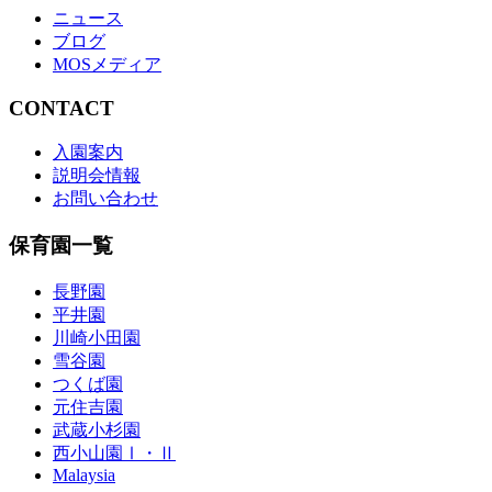
ニュース
ブログ
MOSメディア
CONTACT
入園案内
説明会情報
お問い合わせ
保育園一覧
長野園
平井園
川崎小田園
雪谷園
つくば園
元住吉園
武蔵小杉園
西小山園Ⅰ・Ⅱ
Malaysia