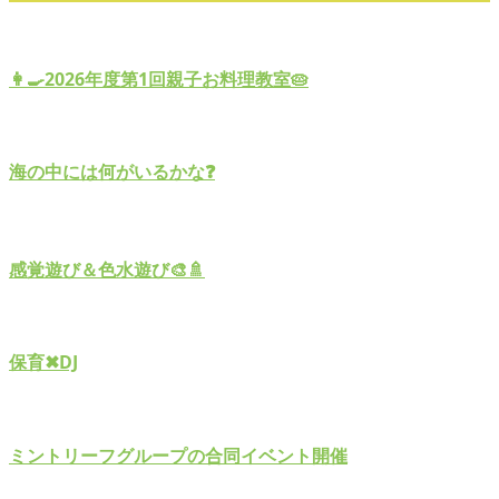
👩‍🍳2026年度第1回親子お料理教室🥧
海の中には何がいるかな❓
感覚遊び＆色水遊び🎨🚿
保育✖︎DJ
ミントリーフグループの合同イベント開催