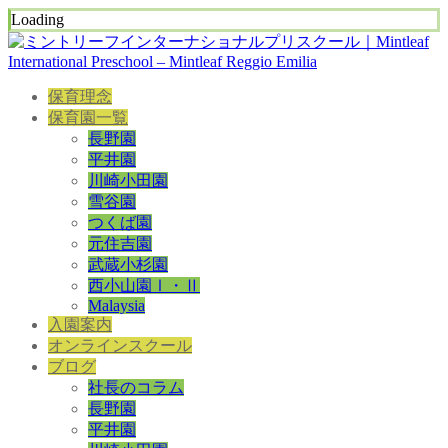
Loading
保育理念
保育園一覧
長野園
平井園
川崎小田園
雪谷園
つくば園
元住吉園
武蔵小杉園
西小山園Ⅰ・Ⅱ
Malaysia
入園案内
オンラインスクール
ブログ
社長のコラム
長野園
平井園