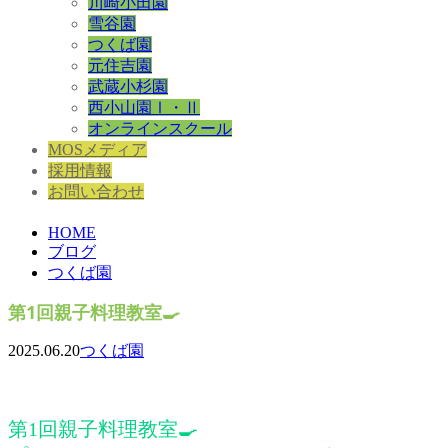
川崎小田園
雪谷園
つくば園
元住吉園
武蔵小杉園
西小山園Ⅰ・Ⅱ
オンラインスクール
MOSメディア
採用情報
お問い合わせ
HOME
ブログ
つくば園
第1回親子料理教室🍳
2025.06.20
つくば園
第1回親子料理教室🍳