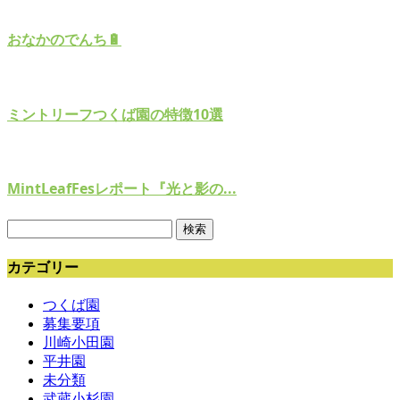
おなかのでんち🔋
ミントリーフつくば園の特徴10選
MintLeafFesレポート『光と影の...
検
索:
カテゴリー
つくば園
募集要項
川崎小田園
平井園
未分類
武蔵小杉園