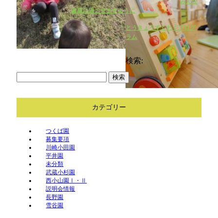
みんな
健康に過ごせますように
とうきょうすくわくプログ
ラム
検索:
カテゴリー
つくば園
募集要項
川崎小田園
平井園
未分類
武蔵小杉園
西小山園Ⅰ・Ⅱ
説明会情報
長野園
雪谷園