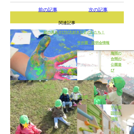
前の記事
次の記事
関連記事
絵の具あそびが大好きな子どもたち！
平井園 説明会情報
梅雨の
合間の
公園遊
び
芝生の
滑り台
平井園 説明会情報
平井園
説明会
情報
今年も