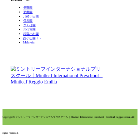
長野園
平井園
川崎小田園
雪谷園
つくば園
元住吉園
武蔵小杉園
西小山園Ⅰ・Ⅱ
Malaysia
Copyright © ミントリーフインターナショナルプリスクール｜Mintleaf International Preschool – Mintleaf Reggio Emilia. All
rights reserved.