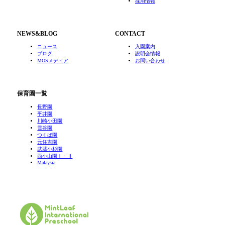
採用情報
NEWS&BLOG
CONTACT
ニュース
入園案内
ブログ
説明会情報
MOSメディア
お問い合わせ
保育園一覧
長野園
平井園
川崎小田園
雪谷園
つくば園
元住吉園
武蔵小杉園
西小山園Ⅰ・Ⅱ
Malaysia