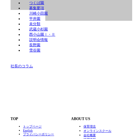
つくば園
募集要項
川崎小田園
平井園
未分類
武蔵小杉園
西小山園Ⅰ・Ⅱ
説明会情報
長野園
雪谷園
社長のコラム
TOP
ABOUT US
トップページ
保育理念
English
オンラインスクール
プライバシーポリシー
会社概要