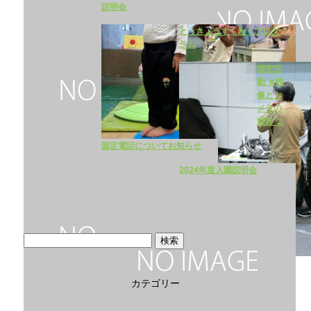
説明会
とうきょうすくわくプログ
ラム
探究活
動 ＃映
像とカ
メラの
世界 ２
固定電話についてお知らせ
2024年度入園説明会
検
索:
カテゴリー