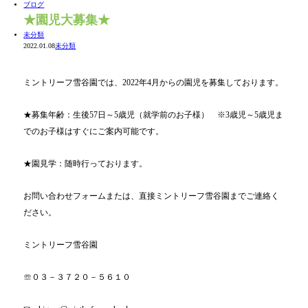
ブログ
★園児大募集★
未分類
2022.01.08
未分類
ミントリーフ雪谷園では、2022年4月からの園児を募集しております。
★募集年齢：生後57日～5歳児（就学前のお子様） ※3歳児～5歳児ま
でのお子様はすぐにご案内可能です。
★園見学：随時行っております。
お問い合わせフォームまたは、直接ミントリーフ雪谷園までご連絡く
ださい。
ミントリーフ雪谷園
☏０３－３７２０－５６１０