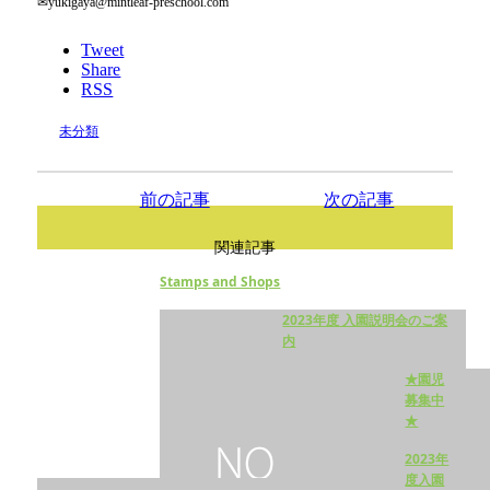
✉yukigaya@mintleaf-preschool.com
Tweet
Share
RSS
未分類
前の記事
次の記事
関連記事
Stamps and Shops
2023年度 入園説明会のご案
内
★園児
募集中
★
2023年
度入園