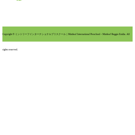
Copyright © ミントリーフインターナショナルプリスクール｜Mintleaf International Preschool – Mintleaf Reggio Emilia. All
rights reserved.