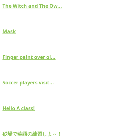
The Witch and The Ow...
Mask
Finger paint over ol...
Soccer players visit...
Hello A class!
砂場で英語の練習しよ～！