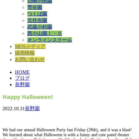
川崎小田園
雪谷園
つくば園
元住吉園
武蔵小杉園
西小山園Ⅰ・Ⅱ
オンラインスクール
MOSメディア
採用情報
お問い合わせ
HOME
ブログ
長野園
Happy Halloween!
2022.10.31
長野園
We had our annual Halloween Party last Friday (28th), and it was a blast!
We learned about what Halloween is with a funny and cute panel theater