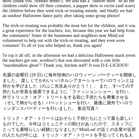
show (thank you, Nobuko sensei!). We also had a “fashion show” so all the
children could show off their costumes, a puppet show to excite (and scare)
the children before they went trick-or-treating outside, and finally we had
an
outdoor
Halloween dance party after taking some group photos!
The trick-or-treating was probably the most fun for the children, and it was
a great experience for the teachers, too, because this year we had help from
the community! Some of the businesses and neighbors near MintLeaf
volunteered to help out with the trick-or-treating, and they even wore
costumes! To all of you who helped us, thank you again!
To top it all off, in the afternoon we had a delicious Halloween snack (even
the teachers got one, woohoo!) that was decorated with a cute little
“marshmallow ghost”! Thank you, kitchen staff! It was D-E-LICIOUS!
先週の金曜日 (28 日) に毎年恒例のハロウィーン パーティーを開催し
ました。 楽しくてかわいいパネルシアターショーでハロウィンとは
何かを学びました（のぶこ先生ありがとう！）。 また、すべての子
供たちが衣装を披露できるように「ファッションショー」を行い、
外でトリック・オア・トリートをする前に子供たちを興奮させる
（そして怖がらせる）パペットショーを行い、最後に屋外でハロウ
ィンダンスパーティーを行いました。 集合写真！
トリック・オア・トリートはおそらく子供たちにとって最も楽しい
ものでした。今年はコミュニティの助けがあったので、スタッフに
とっても素晴らしい経験になりました! MintLeaf の近くの企業や近所
の人たちの中には、トリック・オア・トリートを手伝ってくれる人