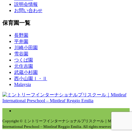
説明会情報
お問い合わせ
保育園一覧
長野園
平井園
川崎小田園
雪谷園
つくば園
元住吉園
武蔵小杉園
西小山園Ⅰ・Ⅱ
Malaysia
Copyright © ミントリーフインターナショナルプリスクール｜Mintleaf
International Preschool – Mintleaf Reggio Emilia. All rights reserved.