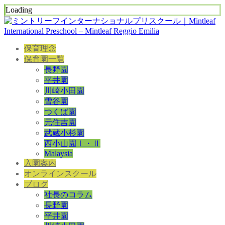
Loading
保育理念
保育園一覧
長野園
平井園
川崎小田園
雪谷園
つくば園
元住吉園
武蔵小杉園
西小山園Ⅰ・Ⅱ
Malaysia
入園案内
オンラインスクール
ブログ
社長のコラム
長野園
平井園