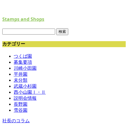
Stamps and Shops
検
索:
カテゴリー
つくば園
募集要項
川崎小田園
平井園
未分類
武蔵小杉園
西小山園Ⅰ・Ⅱ
説明会情報
長野園
雪谷園
社長のコラム