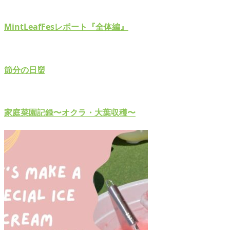
MintLeafFesレポート『全体編』
節分の日👹
家庭菜園記録〜オクラ・大葉収穫〜