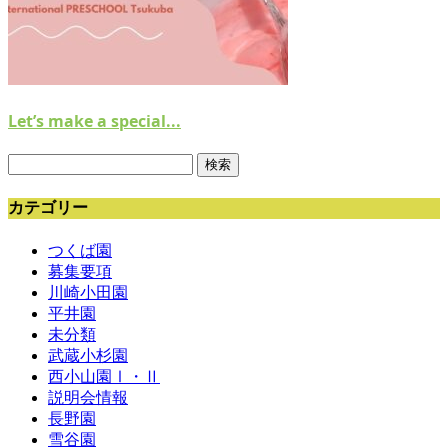
Let’s make a special...
検
索:
カテゴリー
つくば園
募集要項
川崎小田園
平井園
未分類
武蔵小杉園
西小山園Ⅰ・Ⅱ
説明会情報
長野園
雪谷園