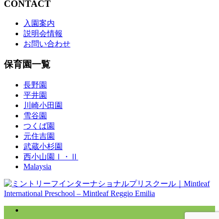
CONTACT
入園案内
説明会情報
お問い合わせ
保育園一覧
長野園
平井園
川崎小田園
雪谷園
つくば園
元住吉園
武蔵小杉園
西小山園Ⅰ・Ⅱ
Malaysia