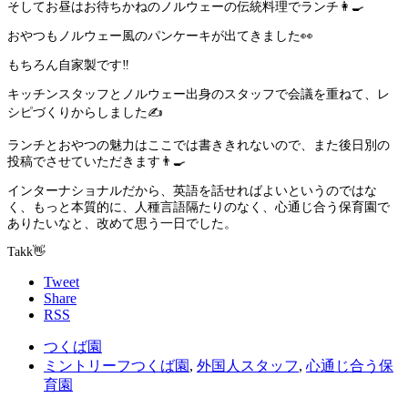
そしてお昼はお待ちかねのノルウェーの伝統料理でランチ👩‍🍳
おやつもノルウェー風のパンケーキが出てきました👀
もちろん自家製です‼️
キッチンスタッフとノルウェー出身のスタッフで会議を重ねて、レ
シピづくりからしました✍️
ランチとおやつの魅力はここでは書ききれないので、また後日別の
投稿でさせていただきます👨‍🍳
インターナショナルだから、英語を話せればよいというのではな
く、もっと本質的に、人種言語隔たりのなく、心通じ合う保育園で
ありたいなと、改めて思う一日でした。
Takk👋
Tweet
Share
RSS
つくば園
ミントリーフつくば園
,
外国人スタッフ
,
心通じ合う保
育園