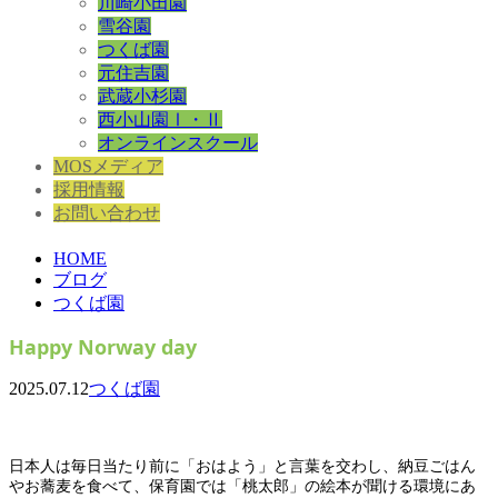
川崎小田園
雪谷園
つくば園
元住吉園
武蔵小杉園
西小山園Ⅰ・Ⅱ
オンラインスクール
MOSメディア
採用情報
お問い合わせ
HOME
ブログ
つくば園
Happy Norway day
2025.07.12
つくば園
日本人は毎日当たり前に「おはよう」と言葉を交わし、納豆ごはん
やお蕎麦を食べて、保育園では「桃太郎」の絵本が聞ける環境にあ