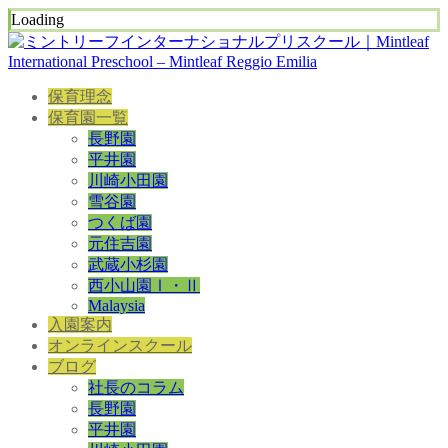
Loading
保育理念
保育園一覧
長野園
平井園
川崎小田園
雪谷園
つくば園
元住吉園
武蔵小杉園
西小山園Ⅰ・Ⅱ
Malaysia
入園案内
オンラインスクール
ブログ
社長のコラム
長野園
平井園