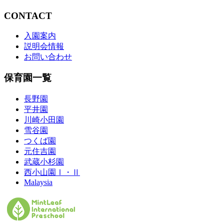
CONTACT
入園案内
説明会情報
お問い合わせ
保育園一覧
長野園
平井園
川崎小田園
雪谷園
つくば園
元住吉園
武蔵小杉園
西小山園Ⅰ・Ⅱ
Malaysia