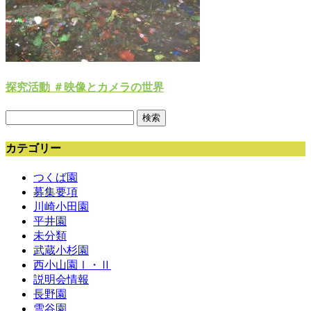
探究活動 ＃映像とカメラの世界
検
索:
カテゴリー
つくば園
募集要項
川崎小田園
平井園
未分類
武蔵小杉園
西小山園Ⅰ・Ⅱ
説明会情報
長野園
雪谷園