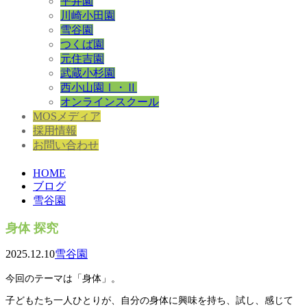
平井園
川崎小田園
雪谷園
つくば園
元住吉園
武蔵小杉園
西小山園Ⅰ・Ⅱ
オンラインスクール
MOSメディア
採用情報
お問い合わせ
HOME
ブログ
雪谷園
身体 探究
2025.12.10
雪谷園
今回のテーマは「身体」。
子どもたち一人ひとりが、自分の身体に興味を持ち、試し、感じて