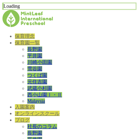
Loading
保育理念
保育園一覧
長野園
平井園
川崎小田園
雪谷園
つくば園
元住吉園
武蔵小杉園
西小山園Ⅰ・Ⅱ
Malaysia
入園案内
オンラインスクール
ブログ
社長のコラム
長野園