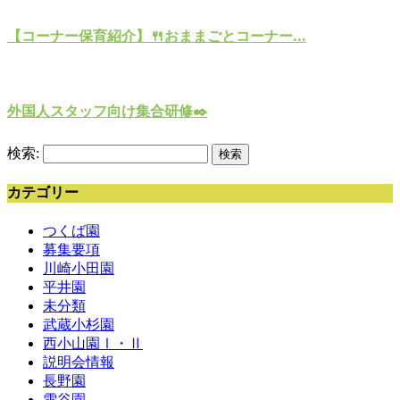
【コーナー保育紹介】🍴おままごとコーナー...
外国人スタッフ向け集合研修✒️
検索:
カテゴリー
つくば園
募集要項
川崎小田園
平井園
未分類
武蔵小杉園
西小山園Ⅰ・Ⅱ
説明会情報
長野園
雪谷園