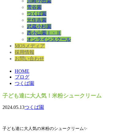
川崎小田園
雪谷園
つくば園
元住吉園
武蔵小杉園
西小山園Ⅰ・Ⅱ
オンラインスクール
MOSメディア
採用情報
お問い合わせ
HOME
ブログ
つくば園
子ども達に大人気！米粉シュークリーム
2024.05.13
つくば園
子ども達に大人気の米粉のシュークリーム✨️