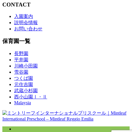
CONTACT
入園案内
説明会情報
お問い合わせ
保育園一覧
長野園
平井園
川崎小田園
雪谷園
つくば園
元住吉園
武蔵小杉園
西小山園Ⅰ・Ⅱ
Malaysia