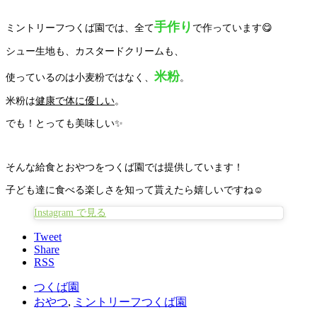
手作り
ミントリーフつくば園では、全て
で作っています😋
シュー生地も、カスタードクリームも、
米粉
使っているのは小麦粉ではなく、
。
米粉は
健康で体に優しい
。
でも！とっても美味しい✨️
そんな給食とおやつをつくば園では提供しています！
子ども達に食べる楽しさを知って貰えたら嬉しいですね☺️
Instagram で見る
Tweet
Share
RSS
つくば園
おやつ
,
ミントリーフつくば園