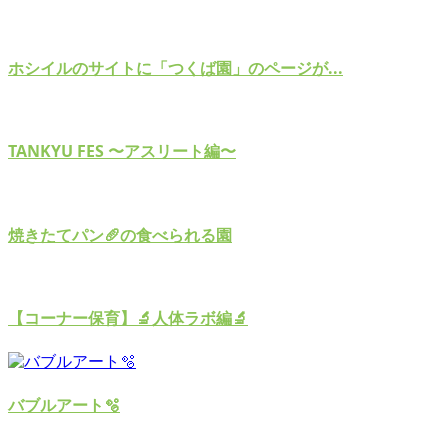
ホシイルのサイトに「つくば園」のページが...
TANKYU FES 〜アスリート編〜
焼きたてパン🥖の食べられる園
【コーナー保育】🔬人体ラボ編🔬
バブルアート🫧