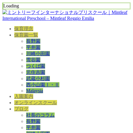
Loading
保育理念
保育園一覧
長野園
平井園
川崎小田園
雪谷園
つくば園
元住吉園
武蔵小杉園
西小山園Ⅰ・Ⅱ
Malaysia
入園案内
オンラインスクール
ブログ
社長のコラム
長野園
平井園