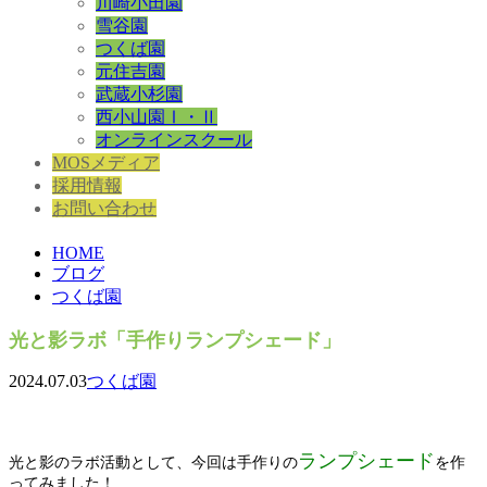
川崎小田園
雪谷園
つくば園
元住吉園
武蔵小杉園
西小山園Ⅰ・Ⅱ
オンラインスクール
MOSメディア
採用情報
お問い合わせ
HOME
ブログ
つくば園
光と影ラボ「手作りランプシェード」
2024.07.03
つくば園
ランプシェード
光と影のラボ活動として、今回は手作りの
を作
ってみました！