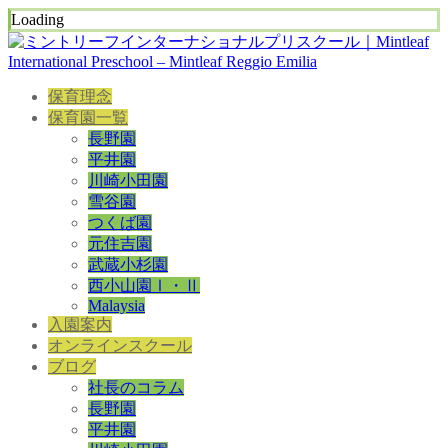
Loading
保育理念
保育園一覧
長野園
平井園
川崎小田園
雪谷園
つくば園
元住吉園
武蔵小杉園
西小山園Ⅰ・Ⅱ
Malaysia
入園案内
オンラインスクール
ブログ
社長のコラム
長野園
平井園