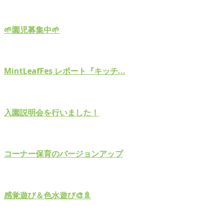
🌱園児募集中🌱
MintLeafFes レポート『キッチ...
入園説明会を行いました！
コーナー保育のバージョンアップ
感覚遊び＆色水遊び🎨🚿