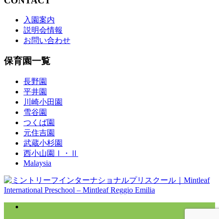
CONTACT
入園案内
説明会情報
お問い合わせ
保育園一覧
長野園
平井園
川崎小田園
雪谷園
つくば園
元住吉園
武蔵小杉園
西小山園Ⅰ・Ⅱ
Malaysia