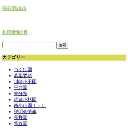
節分👹2025
料理教室7月
検
索:
カテゴリー
つくば園
募集要項
川崎小田園
平井園
未分類
武蔵小杉園
西小山園Ⅰ・Ⅱ
説明会情報
長野園
雪谷園