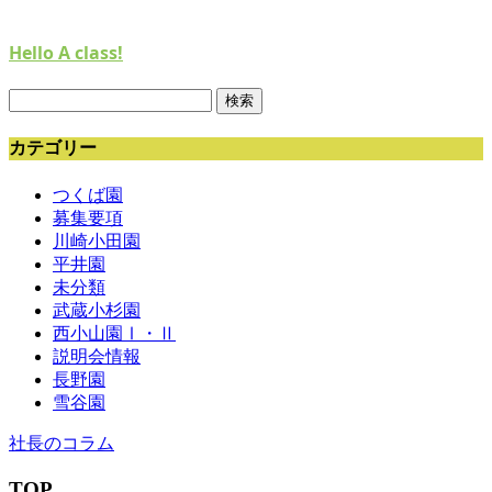
Hello A class!
検
索:
カテゴリー
つくば園
募集要項
川崎小田園
平井園
未分類
武蔵小杉園
西小山園Ⅰ・Ⅱ
説明会情報
長野園
雪谷園
社長のコラム
TOP