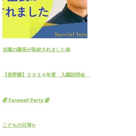
当園の園長が取材されました🎤
【長野園】２０２４年度 入園説明会
🌈 Farewell Party 🌈
こどもの日🎏✨️