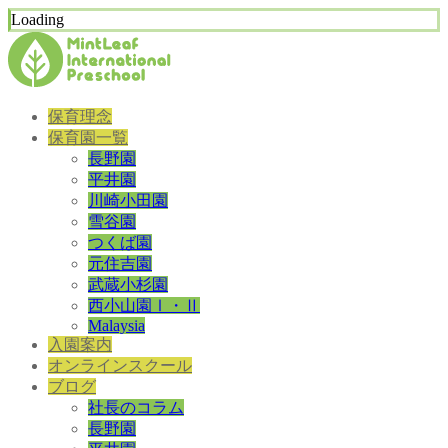
Loading
保育理念
保育園一覧
長野園
平井園
川崎小田園
雪谷園
つくば園
元住吉園
武蔵小杉園
西小山園Ⅰ・Ⅱ
Malaysia
入園案内
オンラインスクール
ブログ
社長のコラム
長野園