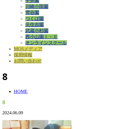
平井園
川崎小田園
雪谷園
つくば園
元住吉園
武蔵小杉園
西小山園Ⅰ・Ⅱ
オンラインスクール
MOSメディア
採用情報
お問い合わせ
8
HOME
8
2024.06.09