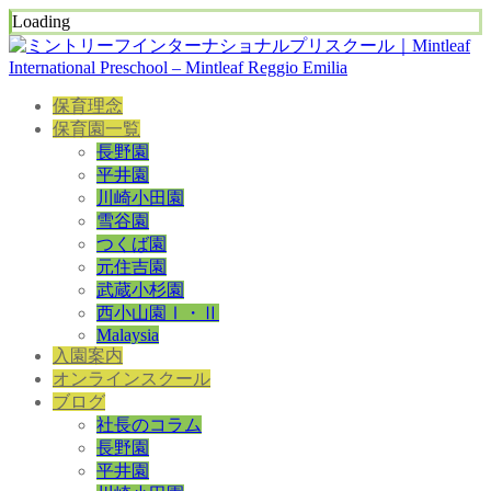
Loading
保育理念
保育園一覧
長野園
平井園
川崎小田園
雪谷園
つくば園
元住吉園
武蔵小杉園
西小山園Ⅰ・Ⅱ
Malaysia
入園案内
オンラインスクール
ブログ
社長のコラム
長野園
平井園