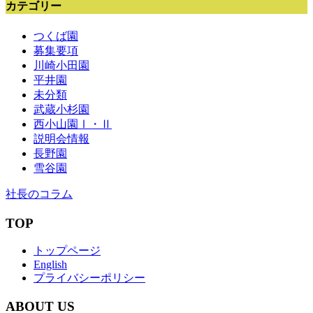
カテゴリー
つくば園
募集要項
川崎小田園
平井園
未分類
武蔵小杉園
西小山園Ⅰ・Ⅱ
説明会情報
長野園
雪谷園
社長のコラム
TOP
トップページ
English
プライバシーポリシー
ABOUT US