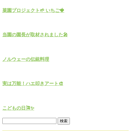
菜園プロジェクト🌱 いちご🍓
当園の園長が取材されました🎤
ノルウェーの伝統料理
実は万能！ハエ叩きアート🎨
こどもの日🎏✨️
検
索: