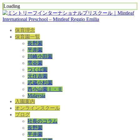
Loading
保育理念
保育園一覧
長野園
平井園
川崎小田園
雪谷園
つくば園
元住吉園
武蔵小杉園
西小山園Ⅰ・Ⅱ
Malaysia
入園案内
オンラインスクール
ブログ
社長のコラム
長野園
平井園