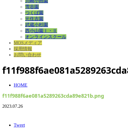
川崎小田園
雪谷園
つくば園
元住吉園
武蔵小杉園
西小山園Ⅰ・Ⅱ
オンラインスクール
MOSメディア
採用情報
お問い合わせ
f11f988f6ae081a5289263cd
HOME
f11f988f6ae081a5289263cda89e821b.png
2023.07.26
Tweet