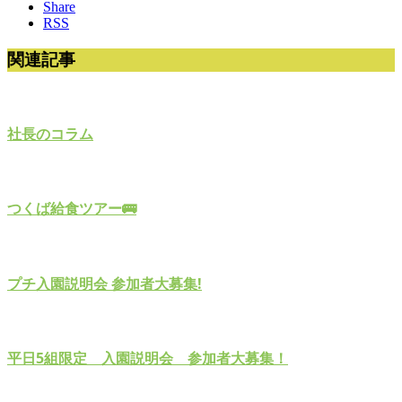
Share
RSS
関連記事
社長のコラム
つくば給食ツアー🚌
プチ入園説明会 参加者大募集!
平日5組限定 入園説明会 参加者大募集！