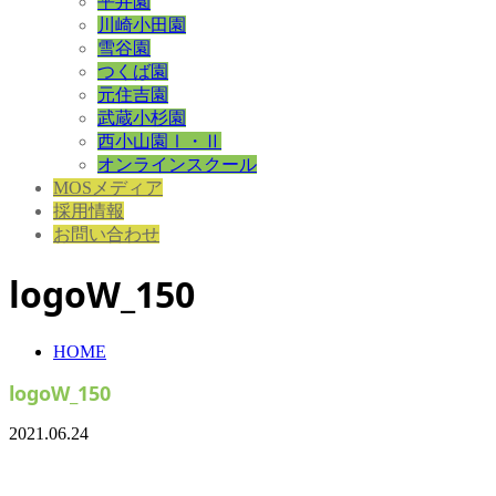
平井園
川崎小田園
雪谷園
つくば園
元住吉園
武蔵小杉園
西小山園Ⅰ・Ⅱ
オンラインスクール
MOSメディア
採用情報
お問い合わせ
logoW_150
HOME
logoW_150
2021.06.24