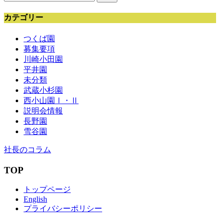
索:
カテゴリー
つくば園
募集要項
川崎小田園
平井園
未分類
武蔵小杉園
西小山園Ⅰ・Ⅱ
説明会情報
長野園
雪谷園
社長のコラム
TOP
トップページ
English
プライバシーポリシー