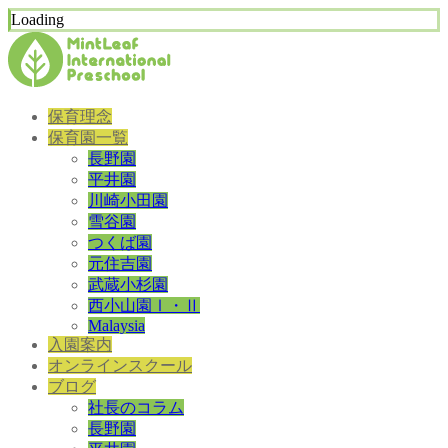
Loading
保育理念
保育園一覧
長野園
平井園
川崎小田園
雪谷園
つくば園
元住吉園
武蔵小杉園
西小山園Ⅰ・Ⅱ
Malaysia
入園案内
オンラインスクール
ブログ
社長のコラム
長野園