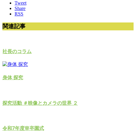
Tweet
Share
RSS
関連記事
社長のコラム
身体 探究
探究活動 ＃映像とカメラの世界 ２
令和7年度🌸卒園式