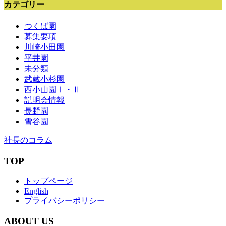
カテゴリー
つくば園
募集要項
川崎小田園
平井園
未分類
武蔵小杉園
西小山園Ⅰ・Ⅱ
説明会情報
長野園
雪谷園
社長のコラム
TOP
トップページ
English
プライバシーポリシー
ABOUT US