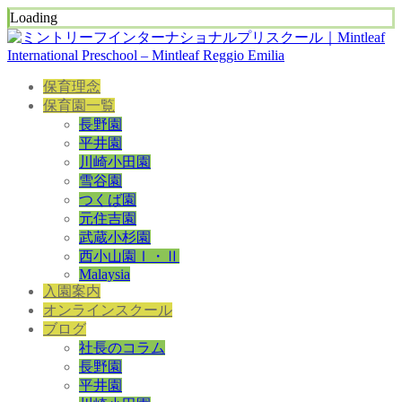
Loading
保育理念
保育園一覧
長野園
平井園
川崎小田園
雪谷園
つくば園
元住吉園
武蔵小杉園
西小山園Ⅰ・Ⅱ
Malaysia
入園案内
オンラインスクール
ブログ
社長のコラム
長野園
平井園