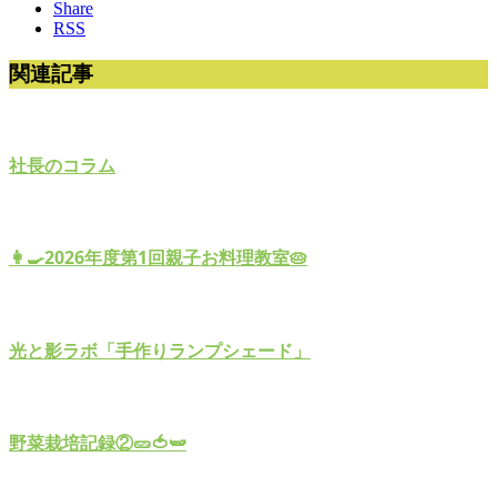
Share
RSS
関連記事
社長のコラム
👩‍🍳2026年度第1回親子お料理教室🥧
光と影ラボ「手作りランプシェード」
野菜栽培記録②🥒🍅🫛