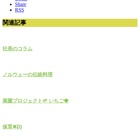
Share
RSS
関連記事
社長のコラム
ノルウェーの伝統料理
菜園プロジェクト🌱 いちご🍓
保育✖︎DJ