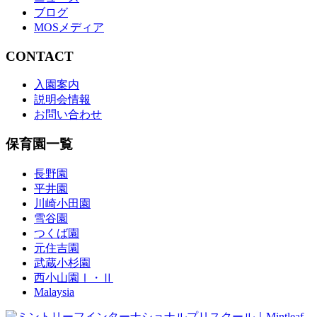
ブログ
MOSメディア
CONTACT
入園案内
説明会情報
お問い合わせ
保育園一覧
長野園
平井園
川崎小田園
雪谷園
つくば園
元住吉園
武蔵小杉園
西小山園Ⅰ・Ⅱ
Malaysia