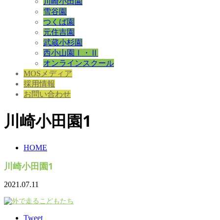
川崎小田園
雪谷園
つくば園
元住吉園
武蔵小杉園
西小山園Ⅰ・Ⅱ
オンラインスクール
MOSメディア
採用情報
お問い合わせ
川崎小田園1
HOME
川崎小田園1
2021.07.11
Tweet