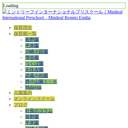
Loading
保育理念
保育園一覧
長野園
平井園
川崎小田園
雪谷園
つくば園
元住吉園
武蔵小杉園
西小山園Ⅰ・Ⅱ
Malaysia
入園案内
オンラインスクール
ブログ
社長のコラム
長野園
平井園