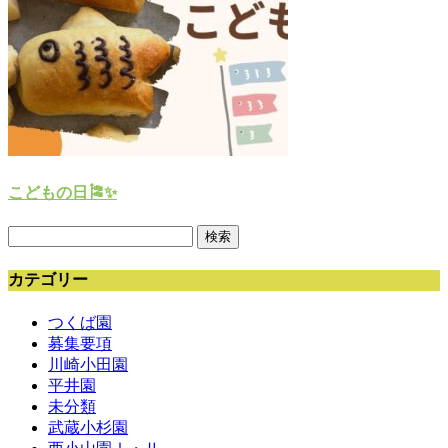
こどもの日🎏✨️
検
索:
カテゴリー
つくば園
募集要項
川崎小田園
平井園
未分類
武蔵小杉園