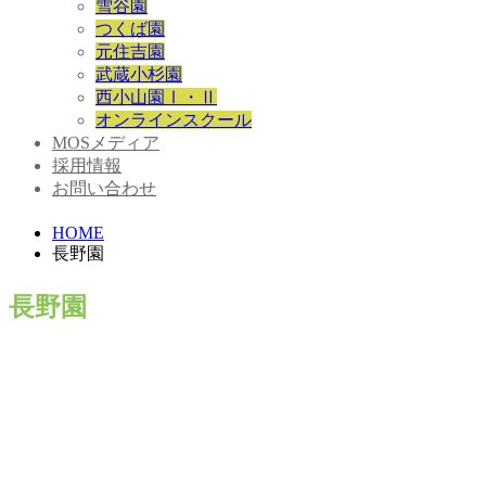
雪谷園
つくば園
元住吉園
武蔵小杉園
西小山園Ⅰ・Ⅱ
オンラインスクール
MOSメディア
採用情報
お問い合わせ
HOME
長野園
長野園
長野園 説明会情報
2026.07.10
説明会情報