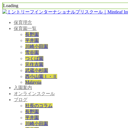
Loading
保育理念
保育園一覧
長野園
平井園
川崎小田園
雪谷園
つくば園
元住吉園
武蔵小杉園
西小山園Ⅰ・Ⅱ
Malaysia
入園案内
オンラインスクール
ブログ
社長のコラム
長野園
平井園
川崎小田園