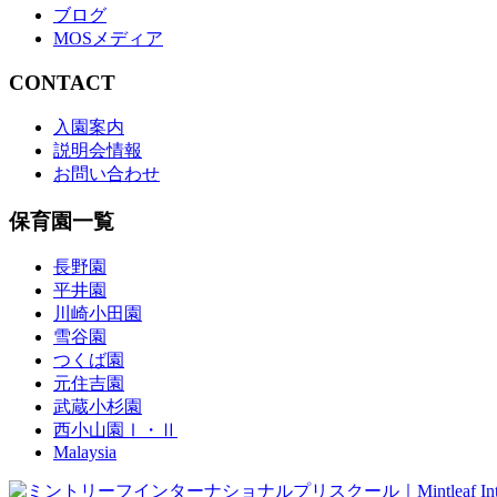
ブログ
MOSメディア
CONTACT
入園案内
説明会情報
お問い合わせ
保育園一覧
長野園
平井園
川崎小田園
雪谷園
つくば園
元住吉園
武蔵小杉園
西小山園Ⅰ・Ⅱ
Malaysia