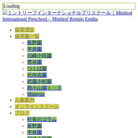
Loading
保育理念
保育園一覧
長野園
平井園
川崎小田園
雪谷園
つくば園
元住吉園
武蔵小杉園
西小山園Ⅰ・Ⅱ
Malaysia
入園案内
オンラインスクール
ブログ
社長のコラム
長野園
平井園