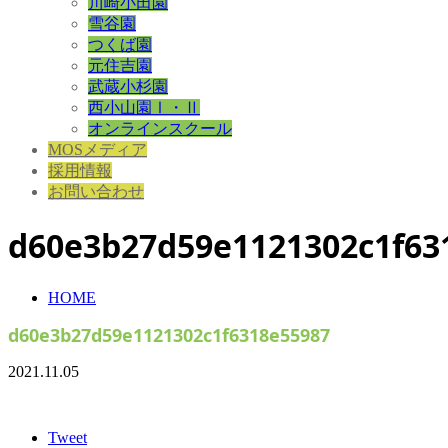
川崎小田園
雪谷園
つくば園
元住吉園
武蔵小杉園
西小山園Ⅰ・Ⅱ
オンラインスクール
MOSメディア
採用情報
お問い合わせ
d60e3b27d59e1121302c1f63
HOME
d60e3b27d59e1121302c1f6318e55987
2021.11.05
Tweet