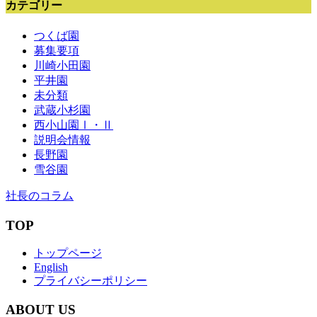
カテゴリー
つくば園
募集要項
川崎小田園
平井園
未分類
武蔵小杉園
西小山園Ⅰ・Ⅱ
説明会情報
長野園
雪谷園
社長のコラム
TOP
トップページ
English
プライバシーポリシー
ABOUT US